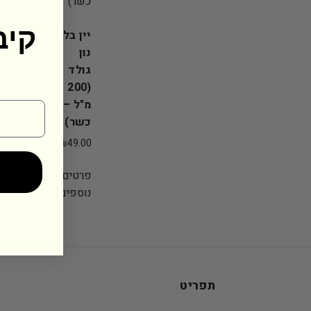
!קיבלת
יין בלו
נון
גולד
(200
מ"ל –
כשר)
₪
49.00
פרטים
נוספים
תפריט