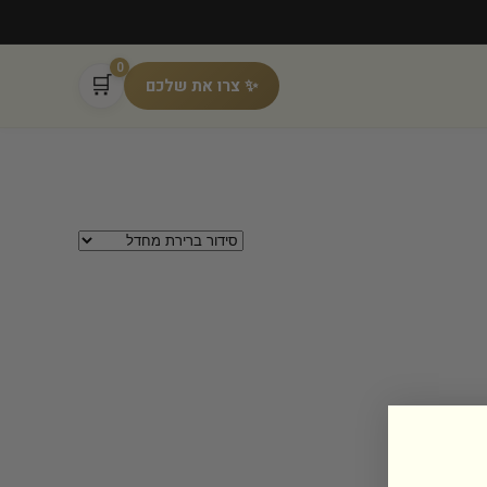
0
🛒
✨ צרו את שלכם