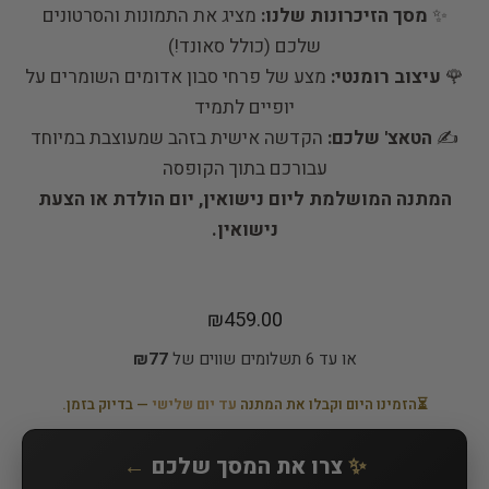
✨
מסך הזיכרונות שלנו:
מציג את התמונות והסרטונים
שלכם (כולל סאונד!)
🌹
עיצוב רומנטי:
מצע של פרחי סבון אדומים השומרים על
יופיים לתמיד
✍️
הטאצ' שלכם:
הקדשה אישית בזהב שמעוצבת במיוחד
עבורכם בתוך הקופסה
המתנה המושלמת ליום נישואין, יום הולדת או הצעת
נישואין.
₪
459.00
או עד 6 תשלומים שווים של
₪77
⏳
הזמינו היום וקבלו את המתנה
עד יום שלישי
— בדיוק בזמן.
✨
צרו את המסך שלכם
←